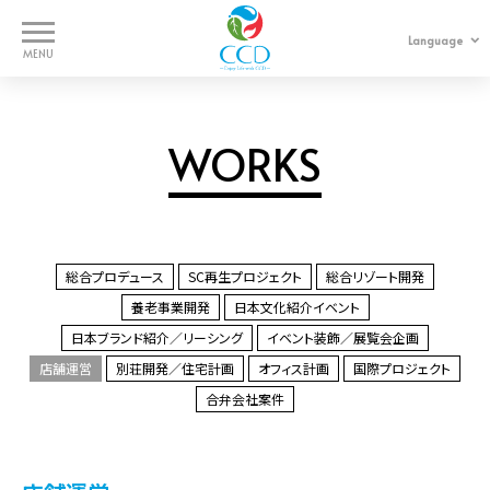
Language
日本語
中文
WORKS
WORKS
SERVICES
COMPANY
総合プロデュース
SC再生プロジェクト
総合リゾート開発
養老事業開発
日本文化紹介イベント
CONTACT
日本ブランド紹介／リーシング
イベント装飾／展覧会企画
店舗運営
別荘開発／住宅計画
オフィス計画
国際プロジェクト
合弁会社案件