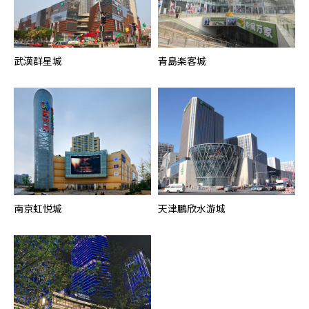
武漢群星城
青島楽客城
南京虹悦城
天津鵬欣水游城