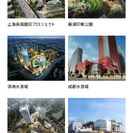
上海長風園区プロジェクト
蕪湖印象公園
済南水游城
成都水游城