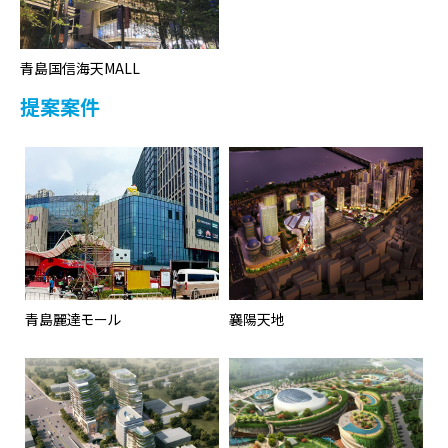
青島国信海天MALL
提案案件
青島麗達モール
襄陽天地