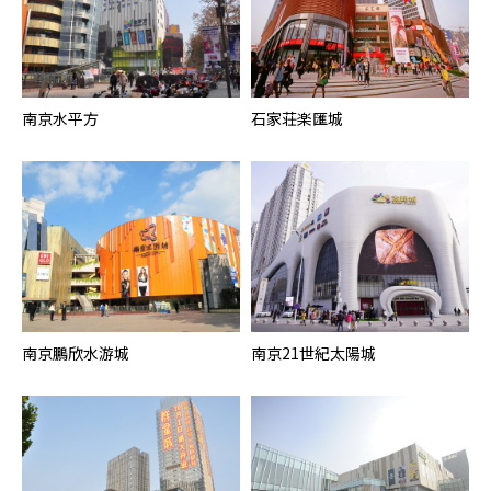
南京水平方
石家荘楽匯城
南京鵬欣水游城
南京21世紀太陽城