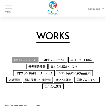
Language
日本語
中文
WORKS
WORKS
SERVICES
COMPANY
総合プロデュース
SC再生プロジェクト
総合リゾート開発
養老事業開発
日本文化紹介イベント
CONTACT
日本ブランド紹介／リーシング
イベント装飾／展覧会企画
店舗運営
別荘開発／住宅計画
オフィス計画
国際プロジェクト
合弁会社案件